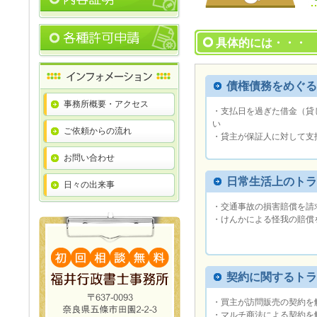
具体的には・・・
債権債務をめぐる
事務所概要・アクセス
・支払日を過ぎた借金（貸
い
ご依頼からの流れ
・貸主が保証人に対して支
お問い合わせ
日常生活上のトラ
日々の出来事
・交通事故の損害賠償を請
・けんかによる怪我の賠償
契約に関するトラ
・買主が訪問販売の契約を
・マルチ商法による契約を