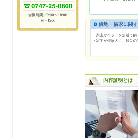
借地・借家に関す
・家主がペットを無断で飼
・家主が借家人に、騒音の
内容証明とは